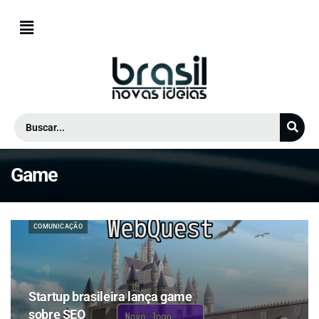
Game
COMUNICAÇÃO
Startup brasileira lança game
sobre SEO