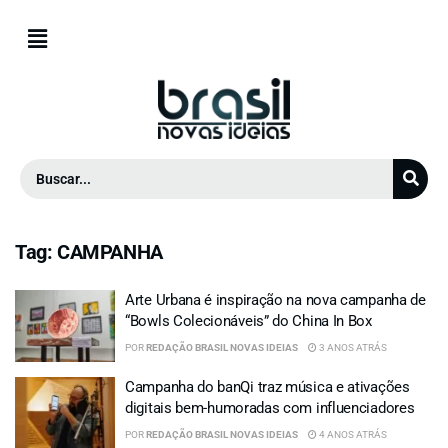
Tag:
CAMPANHA
Arte Urbana é inspiração na nova campanha de
“Bowls Colecionáveis” do China In Box
POR
REDAÇÃO BRASIL NOVAS IDEIAS
3 ANOS ATRÁS
Campanha do banQi traz música e ativações
digitais bem-humoradas com influenciadores
POR
REDAÇÃO BRASIL NOVAS IDEIAS
4 ANOS ATRÁS