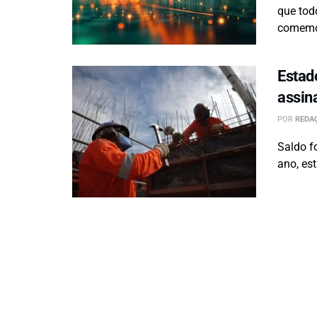
que tod
comemor
Estad
assin
POR
REDAÇ
Saldo f
ano, es