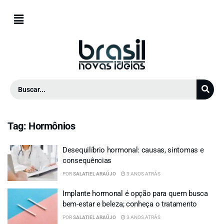
Tag:
Hormônios
Desequilíbrio hormonal: causas, sintomas e
consequências
POR
SALATIEL ARAÚJO
3 ANOS ATRÁS
Implante hormonal é opção para quem busca
bem-estar e beleza; conheça o tratamento
POR
SALATIEL ARAÚJO
3 ANOS ATRÁS