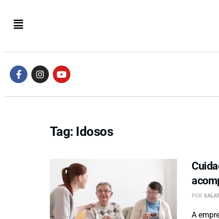
Tag:
Idosos
Cuida
acomp
POR
SALAT
A empre