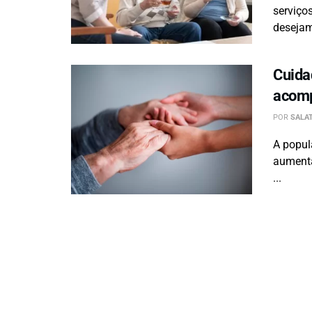
serviço
desejam
Cuida
acomp
POR
SALAT
A popul
aumenta
...