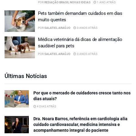
POR
REDAÇÃO BRASIL NOVAS IDEIAS
1 ANO ATRÁS
Pets também demandam cuidados em dias
muito quentes
POR
SALATIEL ARAÚJO
3 ANOS ATRÁS
Médica veterinária dá dicas de alimentação
saudável para pets
POR
SALATIEL ARAÚJO
3 ANOS ATRÁS
Últimas Notícias
Por que o mercado de cuidadores cresce tanto nos
dias atuais?
4 DIAS ATRÁS
Dra. Noara Barros, referência em cardiologia alia
cuidado cardiovascular, medicina intensiva e
acompanhamento integral do paciente