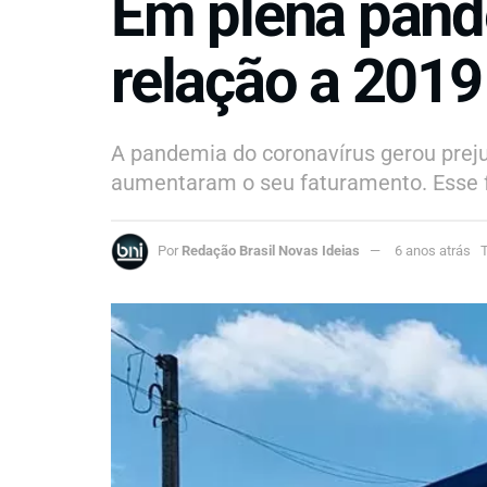
Em plena pand
relação a 2019
A pandemia do coronavírus gerou preju
aumentaram o seu faturamento. Esse fo
Por
Redação Brasil Novas Ideias
6 anos atrás
T