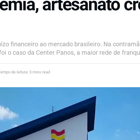
emia, artesanato c
ízo financeiro ao mercado brasileiro. Na contram
i o caso da Center Panos, a maior rede de franqui
empo de leitura: 3 mins read