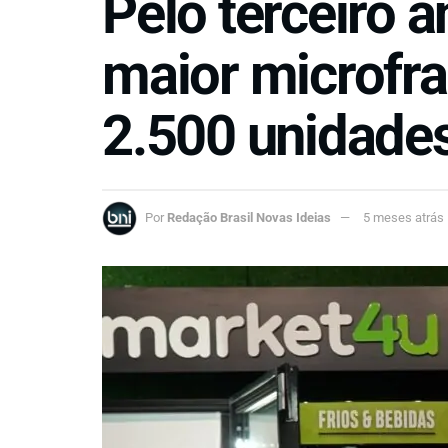
Pelo terceiro 
maior microfra
2.500 unidade
Por
Redação Brasil Novas Ideias
5 meses atrás