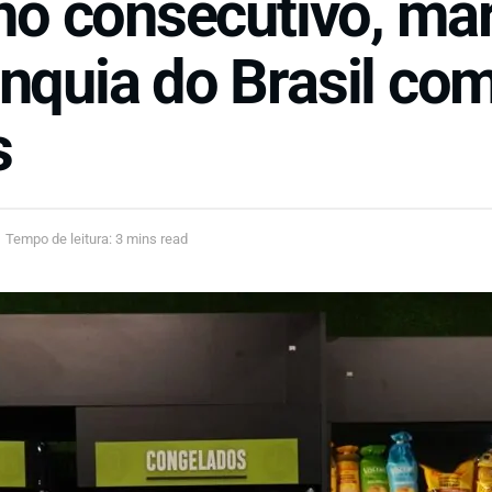
ano consecutivo, ma
nquia do Brasil co
s
Tempo de leitura: 3 mins read