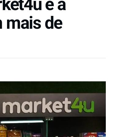
rket4u é a
m mais de