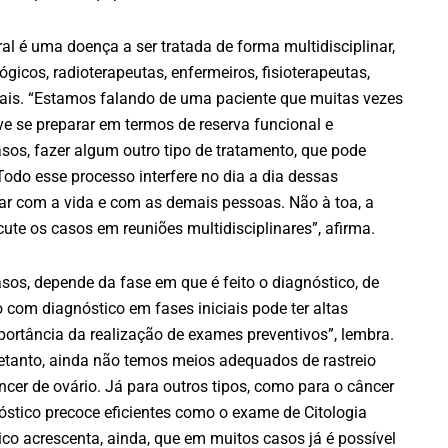
al é uma doença a ser tratada de forma multidisciplinar,
gicos, radioterapeutas, enfermeiros, fisioterapeutas,
ionais. “Estamos falando de uma paciente que muitas vezes
eve se preparar em termos de reserva funcional e
asos, fazer algum outro tipo de tratamento, que pode
“Todo esse processo interfere no dia a dia dessas
nar com a vida e com as demais pessoas. Não à toa, a
ute os casos em reuniões multidisciplinares”, afirma.
sos, depende da fase em que é feito o diagnóstico, de
o com diagnóstico em fases iniciais pode ter altas
portância da realização de exames preventivos”, lembra.
tretanto, ainda não temos meios adequados de rastreio
cer de ovário. Já para outros tipos, como para o câncer
nóstico precoce eficientes como o exame de Citologia
co acrescenta, ainda, que em muitos casos já é possível