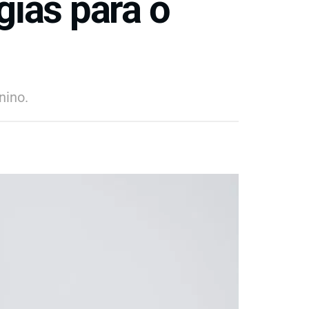
gias para o
nino.