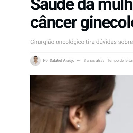
Saúde da mulhe
câncer ginecol
Cirurgião oncológico tira dúvidas sob
Por
Salatiel Araújo
3 anos atrás
Tempo de leitur