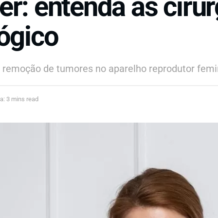
r: entenda as cirur
ógico
re remoção de tumores no aparelho reprodutor femi
a: 3 mins read