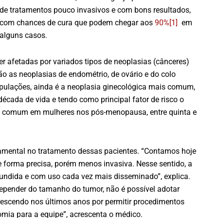
de tratamentos pouco invasivos e com bons resultados,
com chances de cura que podem chegar aos
90%
[1]
em
alguns casos.
r afetadas por variados tipos de neoplasias (cânceres)
ão as neoplasias de endométrio, de ovário e do colo
opulações, ainda é a neoplasia ginecológica mais comum,
cada de vida e tendo como principal fator de risco o
is comum em mulheres nos pós-menopausa, entre quinta e
damental no tratamento dessas pacientes. “Contamos hoje
 forma precisa, porém menos invasiva. Nesse sentido, a
fundida e com uso cada vez mais disseminado”, explica.
depender do tamanho do tumor, não é possível adotar
rescendo nos últimos anos por permitir procedimentos
omia para a equipe”, acrescenta o médico.