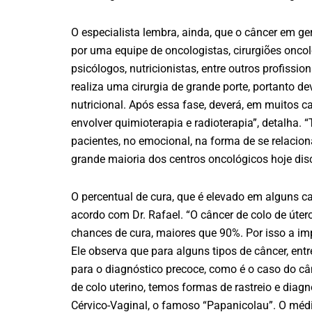
O especialista lembra, ainda, que o câncer em ger
por uma equipe de oncologistas, cirurgiões oncoló
psicólogos, nutricionistas, entre outros profiss
realiza uma cirurgia de grande porte, portanto d
nutricional. Após essa fase, deverá, em muitos c
envolver quimioterapia e radioterapia”, detalha. 
pacientes, no emocional, na forma de se relacio
grande maioria dos centros oncológicos hoje disc
O percentual de cura, que é elevado em alguns ca
acordo com Dr. Rafael. “O câncer de colo de úter
chances de cura, maiores que 90%. Por isso a im
Ele observa que para alguns tipos de câncer, en
para o diagnóstico precoce, como é o caso do cân
de colo uterino, temos formas de rastreio e diag
Cérvico-Vaginal, o famoso “Papanicolau”. O médi