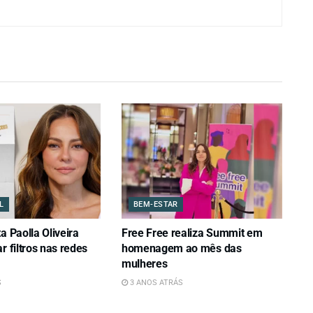
L
BEM-ESTAR
a Paolla Oliveira
Free Free realiza Summit em
r filtros nas redes
homenagem ao mês das
mulheres
S
3 ANOS ATRÁS