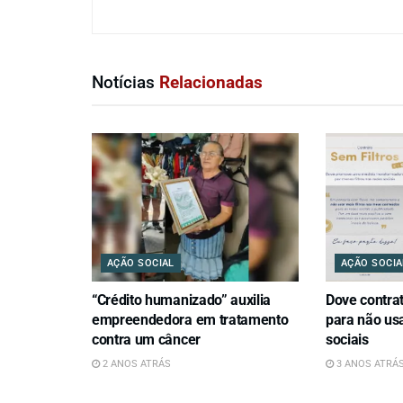
Notícias
Relacionadas
AÇÃO SOCIAL
AÇÃO SOCIA
“Crédito humanizado” auxilia
Dove contrat
empreendedora em tratamento
para não usa
contra um câncer
sociais
2 ANOS ATRÁS
3 ANOS ATRÁ