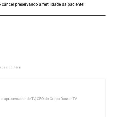
câncer preservando a fertilidade da paciente!
BLICIDADE
 e apresentador de TV, CEO do Grupo Doutor TV.