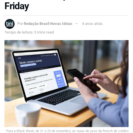
Friday
Por
Redação Brasil Novas Ideias
4 anos atrás
Tempo de leitura: 3 mins read
Para a Black Week, de 21 a 25 de novembro, as taxas de juros da fintech de crédito