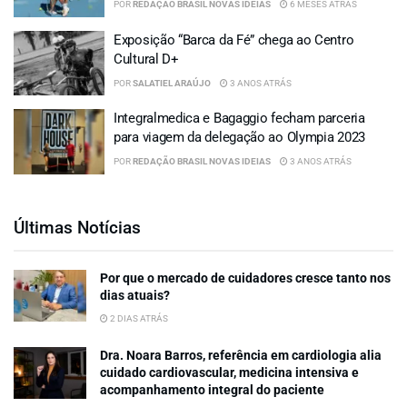
POR
REDAÇÃO BRASIL NOVAS IDEIAS
6 MESES ATRÁS
Exposição “Barca da Fé” chega ao Centro
Cultural D+
POR
SALATIEL ARAÚJO
3 ANOS ATRÁS
Integralmedica e Bagaggio fecham parceria
para viagem da delegação ao Olympia 2023
POR
REDAÇÃO BRASIL NOVAS IDEIAS
3 ANOS ATRÁS
Últimas Notícias
Por que o mercado de cuidadores cresce tanto nos
dias atuais?
2 DIAS ATRÁS
Dra. Noara Barros, referência em cardiologia alia
cuidado cardiovascular, medicina intensiva e
acompanhamento integral do paciente