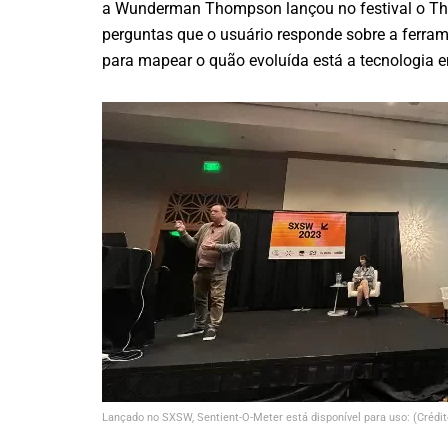
a Wunderman Thompson lançou no festival o The
perguntas que o usuário responde sobre a ferramen
para mapear o quão evoluída está a tecnologia e
Lançado no SXSW, Sentient-O-Meter está disponível para uso: (Crédi