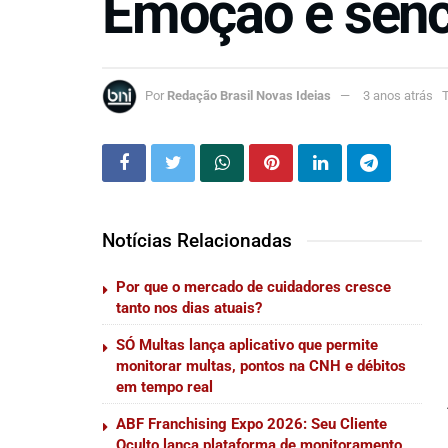
Emoção e senci
Por
Redação Brasil Novas Ideias
3 anos atrás
T
Notícias Relacionadas
Por que o mercado de cuidadores cresce
tanto nos dias atuais?
SÓ Multas lança aplicativo que permite
monitorar multas, pontos na CNH e débitos
em tempo real
ABF Franchising Expo 2026: Seu Cliente
Oculto lança plataforma de monitoramento