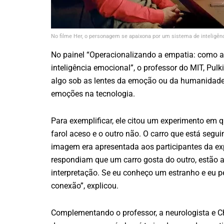
No filme Her, o personagem se apaixona por um sistema de inteligênci
No painel “Operacionalizando a empatia: como a
inteligência emocional”, o professor do MIT, Pul
algo sob as lentes da emoção ou da humanidade
emoções na tecnologia.
Para exemplificar, ele citou um experimento em 
farol aceso e o outro não. O carro que está segu
imagem era apresentada aos participantes da exp
respondiam que um carro gosta do outro, estão 
interpretação. Se eu conheço um estranho e eu
conexão”, explicou.
Complementando o professor, a neurologista e Chi