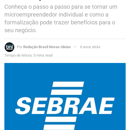
Conheça o passo a passo para se tornar um
microempreendedor individual e como a
formalização pode trazer benefícios para o
seu negócio.
Por
Redação Brasil Novas Ideias
6 anos atrás
Tempo de leitura: 3 mins read